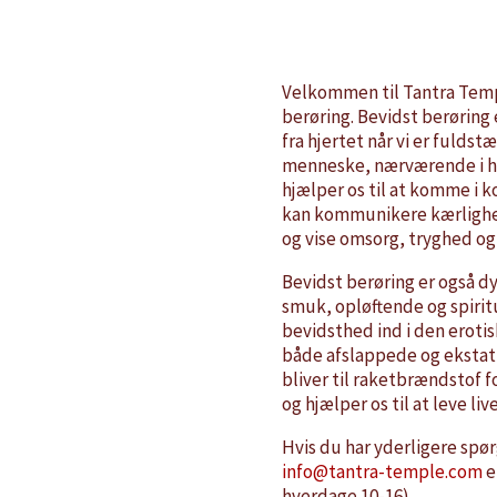
Velkommen til Tantra Temp
berøring. Bevidst berøring
fra hjertet når vi er ful
menneske, nærværende i h
hjælper os til at komme i 
kan kommunikere kærlighed
og vise omsorg, tryghed og
Bevidst berøring er også dy
smuk, opløftende og spirit
bevidsthed ind i den erotisk
både afslappede og ekstati
bliver til raketbrændstof f
og hjælper os til at leve liv
Hvis du har yderligere spø
info@tantra-temple.com
e
hverdage 10-16)