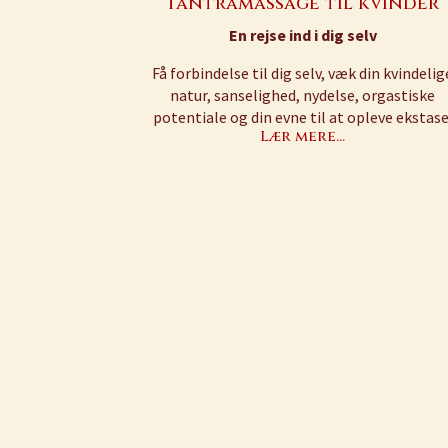
Tantramassage til kvinder
En rejse ind i dig selv
Få forbindelse til dig selv, væk din kvindelig
natur, sanselighed, nydelse, orgastiske
potentiale og din evne til at opleve ekstase
Lær mere…