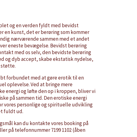
let og en verden fyldt med bevidst
 er en kunst, det er berøring som kommer
dstændig nærværende sammen med et andet
ver eneste bevægelse
.
Bevidst berøring
kontakt med os selv, den bevidste berøring
 og dyb accept, skabe ekstatisk nydelse,
 støtte.
bt forbundet med at gøre erotik til en
uel oplevelse. Ved at bringe mere
e energi og løfte den op i kroppen, bliver vi
ske på sammen tid. Den erotiske energi
or vores personlige og spirituelle udvikling
et fuldt ud.
rgsmål kan du kontakte vores booking på
ller på telefonnummer 7199 1102 (åben