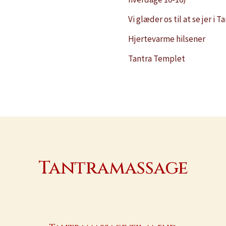
Vi glæder os til at se jer i 
Hjertevarme hilsener
Tantra Templet
Tantramassage