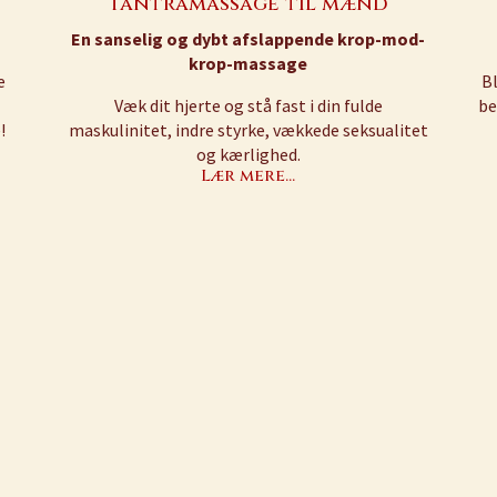
Tantramassage til mænd
En sanselig og dybt afslappende krop-mod-
krop-massage
e
Bl
Væk dit hjerte og stå fast i din fulde
be
!
maskulinitet, indre styrke, vækkede seksualitet
og kærlighed.
Lær mere…